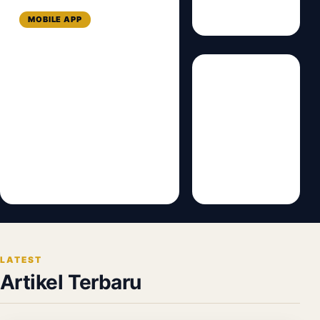
2 min read
Panduan
MOBILE APP
Lengkap
Panduan
Memahami
Lengkap
Panduan
Mengenai
Pilihan
untuk
Panduan
Pengguna
Pilihan
Android
admin
August 8, 2026
August 6, 2026
2 min read
2 min read
LATEST
Artikel Terbaru