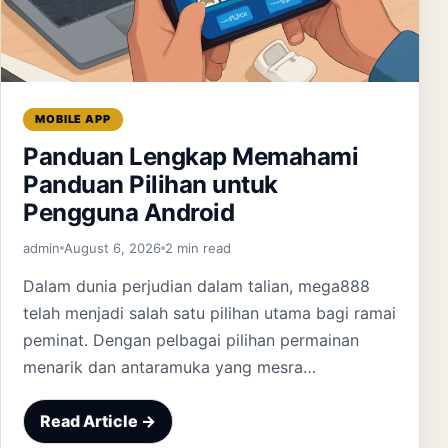
MOBILE APP
Panduan Lengkap Memahami
Panduan Pilihan untuk
Pengguna Android
admin
August 6, 2026
2 min read
Dalam dunia perjudian dalam talian, mega888
telah menjadi salah satu pilihan utama bagi ramai
peminat. Dengan pelbagai pilihan permainan
menarik dan antaramuka yang mesra…
Read Article →