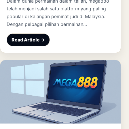
Dalam dunia permainan dalam talian, mega888
telah menjadi salah satu platform yang paling
popular di kalangan peminat judi di Malaysia.
Dengan pelbagai pilihan permainan…
Read Article →